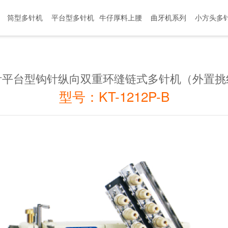
筒型多针机
平台型多针机
牛仔厚料上腰
曲牙机系列
小方头多
机
针平台型钩针纵向双重环缝链式多针机（外置挑
型号：KT-1212P-B