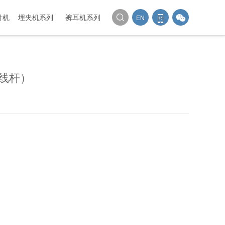
针机
埋夹机系列
裤耳机系列
EN
线杆）